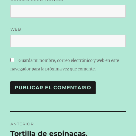
WEB
Guarda mi nombre, correo electrónico y web en este
navegador para la próxima vez que comente.
Navegación
ANTERIOR
de
Tortilla de espinacas.
Entrada