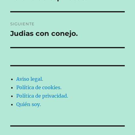
anterior:
entradas
SIGUIENTE
Judias con conejo.
Entrada
siguiente:
Aviso legal.
Política de cookies.
Política de privacidad.
Quién soy.