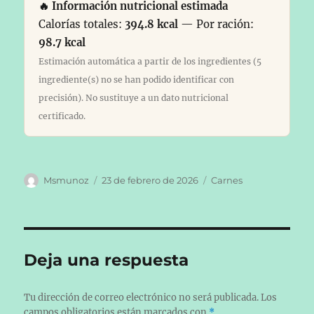
🔥 Información nutricional estimada
Calorías totales:
394.8 kcal
— Por ración:
98.7 kcal
Estimación automática a partir de los ingredientes (5
ingrediente(s) no se han podido identificar con
precisión). No sustituye a un dato nutricional
certificado.
Autor
Publicado
Categorías
Msmunoz
23 de febrero de 2026
Carnes
el
Deja una respuesta
Tu dirección de correo electrónico no será publicada.
Los
campos obligatorios están marcados con
*