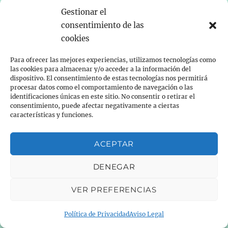
Gestionar el
sal, especies,… Enharinamos las sardinas y las
consentimiento de las
freímos un poco. Mientras preparamos la
cookies
escabeche mezclándolo todo en un bol. Una…
<<Leer más>>
Para ofrecer las mejores experiencias, utilizamos tecnologías como
las cookies para almacenar y/o acceder a la información del
dispositivo. El consentimiento de estas tecnologías nos permitirá
procesar datos como el comportamiento de navegación o las
identificaciones únicas en este sitio. No consentir o retirar el
consentimiento, puede afectar negativamente a ciertas
Aviso legal.
características y funciones.
Política de cookies.
Política de privacidad.
ACEPTAR
Quién soy.
DENEGAR
VER PREFERENCIAS
Política de Privacidad
Aviso Legal
Otro proyecto del autor:
msolasm.es
, viajes,