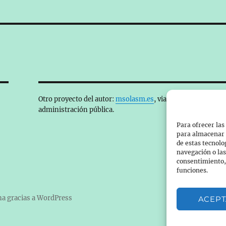
Otro proyecto del autor:
msolasm.es
, viajes, informática y
administración pública.
Para ofrecer las
para almacenar y
de estas tecnol
navegación o las 
consentimiento, 
funciones.
a gracias a WordPress
ACEP