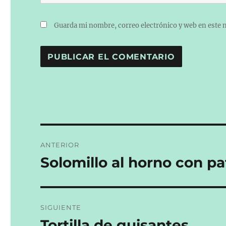
Guarda mi nombre, correo electrónico y web en este 
Navegación
ANTERIOR
de
Solomillo al horno con pa
Entrada
anterior:
entradas
SIGUIENTE
Tortilla de guisantes
Entrada