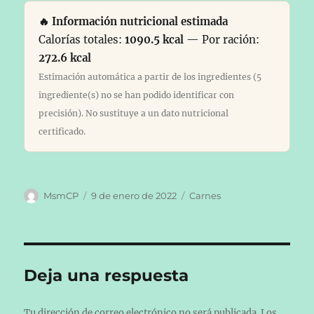
🔥 Información nutricional estimada
Calorías totales:
1090.5 kcal
— Por ración:
272.6 kcal
Estimación automática a partir de los ingredientes (5
ingrediente(s) no se han podido identificar con
precisión). No sustituye a un dato nutricional
certificado.
Autor
Publicado
Categorías
MsmCP
9 de enero de 2022
Carnes
el
Deja una respuesta
Tu dirección de correo electrónico no será publicada.
Los