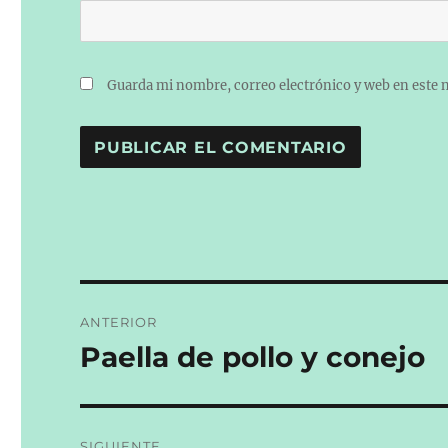
Guarda mi nombre, correo electrónico y web en este 
Navegación
ANTERIOR
de
Paella de pollo y conejo
Entrada
anterior:
entradas
SIGUIENTE