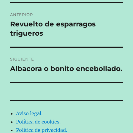
Navegación
ANTERIOR
de
Revuelto de esparragos
Entrada
anterior:
trigueros
entradas
SIGUIENTE
Albacora o bonito encebollado.
Entrada
siguiente:
Aviso legal.
Política de cookies.
Política de privacidad.