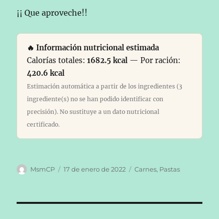
¡¡ Que aproveche!!
🔥 Información nutricional estimada
Calorías totales:
1682.5 kcal
— Por ración:
420.6 kcal
Estimación automática a partir de los ingredientes (3
ingrediente(s) no se han podido identificar con
precisión). No sustituye a un dato nutricional
certificado.
Autor
Publicado
Categorías
MsmCP
17 de enero de 2022
Carnes
,
Pastas
el