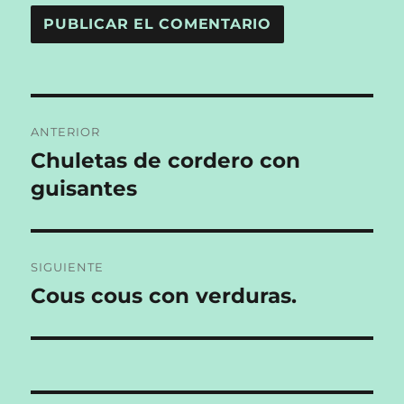
Navegación
ANTERIOR
de
Chuletas de cordero con
Entrada
anterior:
guisantes
entradas
SIGUIENTE
Cous cous con verduras.
Entrada
siguiente: