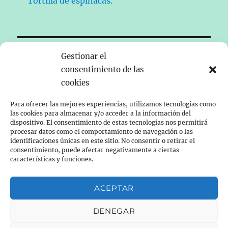
Tortilla de espinacas.
Gestionar el
Historia
 contemporánea de España
consentimiento de las
cookies
Para ofrecer las mejores experiencias, utilizamos tecnologías como
Nos presentamos
las cookies para almacenar y/o acceder a la información del
dispositivo. El consentimiento de estas tecnologías nos permitirá
expande
procesar datos como el comportamiento de navegación o las
Recetas
el
identificaciones únicas en este sitio. No consentir o retirar el
menú
consentimiento, puede afectar negativamente a ciertas
inferior
expande
Robot de cocina
características y funciones.
el
menú
inferior
expande
Vinos/Aceite
ACEPTAR
el
menú
inferior
Otros
DENEGAR