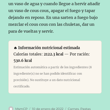
un vaso de agua y cuando llegue a hervir añadir
un vaso de cous cous, apagar el fuego y tapar
dejando en reposo. En una sarten a fuego bajo
mezclar el cous cous con las chuletas, dar un
para de vueltas y servir.
🔥 Información nutricional estimada
Calorías totales:
2122.3 kcal
— Por ración:
530.6 kcal
Estimación automática a partir de los ingredientes (8
ingrediente(s) no se han podido identificar con
precisión). No sustituye a un dato nutricional
certificado.
Autor
Publicado
Categorías
MsmCP
10 de enero de 2022
Carnes
,
Pastas