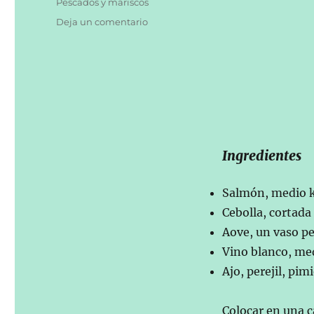
Categorías
Pescados y mariscos
en
Deja un comentario
Salmón
encebollado.
Ingredientes
Salmón, medio ki
Cebolla, cortada
Aove, un vaso p
Vino blanco, me
Ajo, perejil, pim
Colocar en una ca