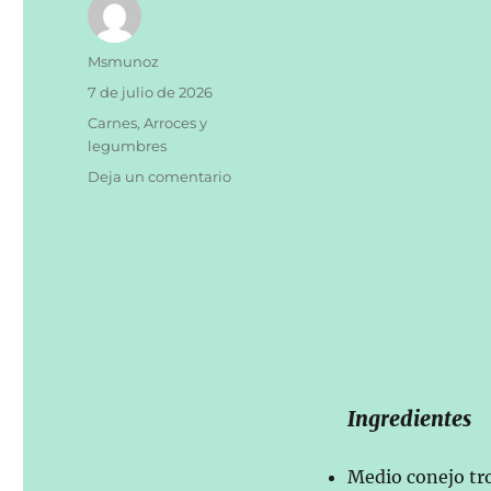
Autor
Msmunoz
Publicado
7 de julio de 2026
el
Categorías
Carnes
,
Arroces y
legumbres
en
Deja un comentario
Judias
con
conejo.
Ingredientes
Medio conejo tr