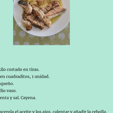
lo cortado en tiras.
 en cuadraditos, 1 unidad.
equeño.
dio vaso.
ienta y sal. Cayena.
cerola el aceite y los ajos, calentar y añadir la cebolla,